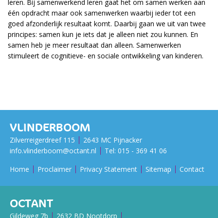
leren. Bij samenwerkend leren gaat het om samen werken aan
één opdracht maar ook samenwerken waarbij ieder tot een
goed afzonderlijk resultaat komt. Daarbij gaan we uit van twee
principes: samen kun je iets dat je alleen niet zou kunnen. En
samen heb je meer resultaat dan alleen. Samenwerken
stimuleert de cognitieve- en sociale ontwikkeling van kinderen.
VLINDERBOOM
Zilverreigerdreef 115
2643 MC Pijnacker
info.vlinderboom@octant.nl
Tel:
015 - 369 41 06
Home
Proclaimer
Privacy Statement
Sitemap
Contact
OCTANT
Gildeweg 7b
2632 BD Nootdorp